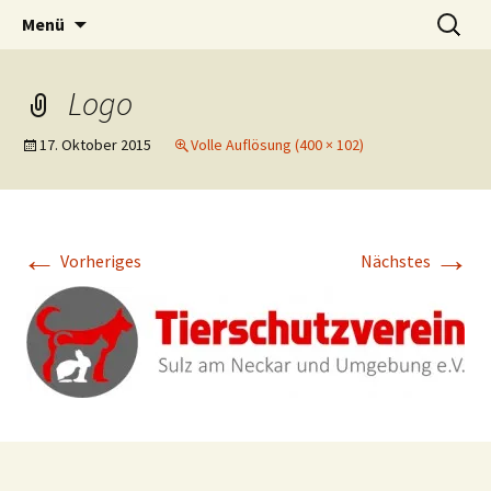
Zum
Suchen
Menü
Inhalt
nach:
springen
Logo
17. Oktober 2015
Volle Auflösung (400 × 102)
←
→
Vorheriges
Nächstes