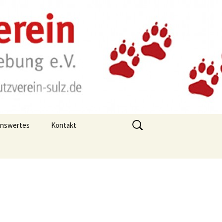
Suchen
enswertes
Kontakt
nach:
n-Tipps
m Winter
haltung
grippe