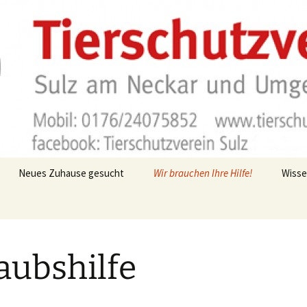
Neues Zuhause gesucht
Wir brauchen Ihre Hilfe!
Wiss
Flohmarkt
Katze
chichten
Mitglied werden
Igel i
aubshilfe
ender
Pflegestellen
Käfig
Urlaubshilfe
Vogel