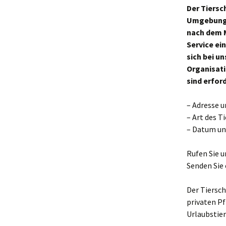
Der Tiersc
Tierschutzpre
Umgebung v
nach dem M
Service ei
sich bei u
Organisati
sind erfor
– Adresse 
– Art des T
– Datum un
Rufen Sie u
Senden Sie 
Der Tiersch
privaten Pf
Urlaubstie