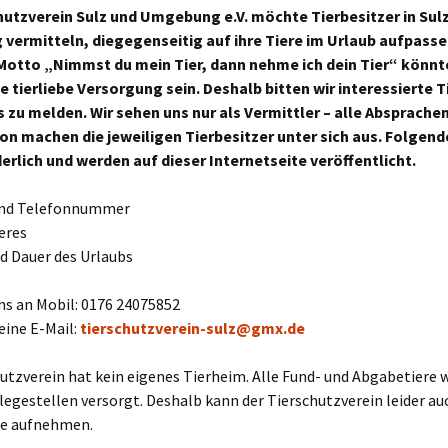
hutzverein Sulz und Umgebung e.V. möchte Tierbesitzer in Sul
is
Ihre Hilfe
Tiere
ermitteln, diegegenseitig auf ihre Tiere im Urlaub aufpasse
otto „Nimmst du mein Tier, dann nehme ich dein Tier“ könnt
Tiers
ne tierliebe Versorgung sein. Deshalb bitten wir interessierte T
ns zu melden. Wir sehen uns nur als Vermittler – alle Absprache
Ein H
on machen die jeweiligen Tierbesitzer unter sich aus. Folgen
derlich und werden auf dieser Internetseite veröffentlicht.
Tiers
und Telefonnummer
FAQ
ieres
Links
d Dauer des Urlaubs
Fotog
ns an Mobil: 0176 24075852
eine E-Mail:
tierschutzverein-sulz@gmx.de
utzverein hat kein eigenes Tierheim. Alle Fund- und Abgabetiere 
legestellen versorgt. Deshalb kann der Tierschutzverein leider au
re aufnehmen.