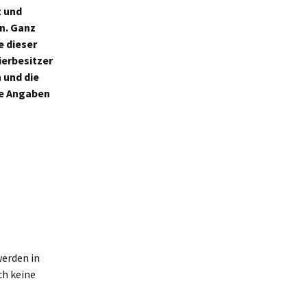
z und
 zu Weihnachten
n. Ganz
e dieser
pielzeug
ierbesitzer
n und die
und zieht ein
de Angaben
chutzgesetz
alerie
werden in
ch keine