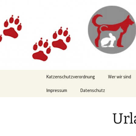
Zum
Inhalt
springen
Katzenschutzverordnung
Wer wir sind
Impressum
Datenschutz
Wir über uns
Tierschutzges
Url
Tierschutzkal
Satzung