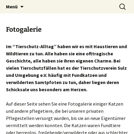
Zum
Suchen
Menü
Inhalt
nach:
springen
Fotogalerie
Im “Tierschutz-Alltag” haben wir es mit Haustieren und
Wildtieren zu tun. Alle haben sie eine ofttragische
Geschichte, alle haben sie ihren eigenen Charme. Bei
vielen Tierschutzfällen hat es der Tierschutzverein Sulz
und Umgebung e.V. häufig mit Fundkatzen und
verwilderten Samtpfoten zu tun, daher liegen deren
Schicksale uns besonders am Herzen.
Auf dieser Seite sehen Sie eine Fotogalerie einiger Katzen
und andere pflegetiere, die bei unseren privaten
Pflegestellen versorgt wurden, bis sie an neue Eigentümer
vermittelt werden konnten. Die Katzen waren Fundtiere
oder herrenlos, freilebende/verwilderte oder aus schlechter